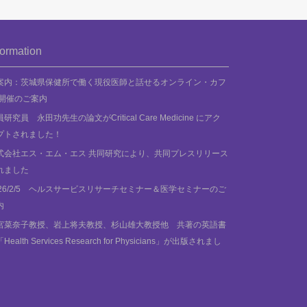
formation
案内：茨城県保健所で働く現役医師と話せるオンライン・カフ
 開催のご案内
研究員 永田功先生の論文がCritical Care Medicine にアク
プトされました！
式会社エス・エム・エス 共同研究により、共同プレスリリース
れました
026/2/5 ヘルスサービスリサーチセミナー＆医学セミナーのご
内
宮菜奈子教授、岩上将夫教授、杉山雄大教授他 共著の英語書
Health Services Research for Physicians」が出版されまし
‼