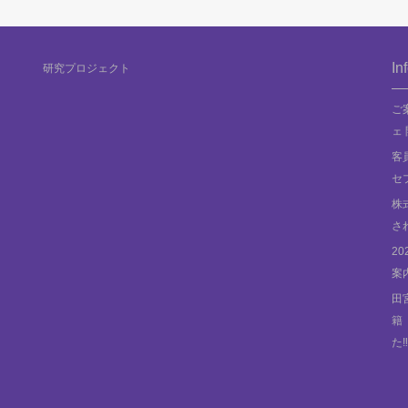
In
研究プロジェクト
ご
ェ
客員
セ
株
さ
2
案
田
籍「
た